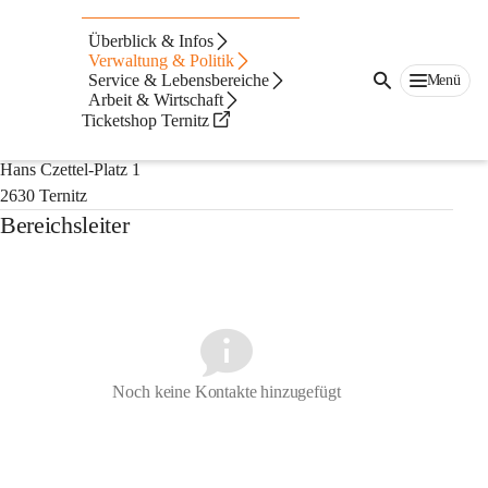
Auf dieser Seite
Überblick & Infos
Geschäftsbereich 3
Verwaltung & Politik
Service & Lebensbereiche
Menü
Arbeit & Wirtschaft
Bauamt
Ticketshop Ternitz
Rathaus Ternitz
Hans Czettel-Platz 1
2630 Ternitz
Bereichsleiter
Noch keine Kontakte hinzugefügt