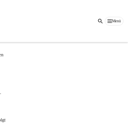
Menü
en 
. 
lgt 