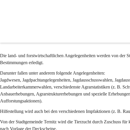
Landwirtschaft
Land- und forstwirtschaftliche Angelegenheiten
Zuständig:
Geschäftsbereich 2
Die land- und forstwirtschaftlichen Angelegenheiten werden von der 
Bestimmungen erledigt.
Darunter fallen unter anderem folgende Angelegenheiten:
Jagdwesen, Jagdpachtangelegenheiten, Jagdausschusswahlen, Jagdau
Landarbeiterkammerwahlen, verschiedenste Agrarstatistiken (z. B. Sc
Anbauerhebungen, Agrarstrukturerhebungen und spezielle Erhebungen (
Aufforstungsaktionen).
Hilfestellung wird auch bei den verschiedenen Impfaktionen (z. B. Rau
Von der Stadtgemeinde Ternitz wird die Tierzucht durch Zuschuss für 
nach Vorlage der Deckscheine.