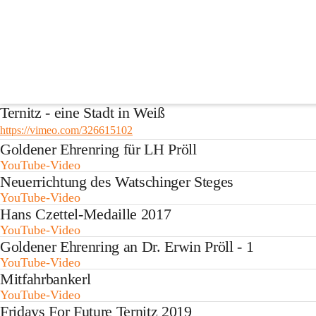
Fotos & Videos
Ternitz - das Tor zum Schneeberg
https://vimeo.com/326609441?fl=pl&fe=sh
Ternitz - eine Stadt in Weiß
https://vimeo.com/326615102
Goldener Ehrenring für LH Pröll
YouTube-Video
Neuerrichtung des Watschinger Steges
YouTube-Video
Hans Czettel-Medaille 2017
YouTube-Video
Goldener Ehrenring an Dr. Erwin Pröll - 1
YouTube-Video
Mitfahrbankerl
YouTube-Video
Fridays For Future Ternitz 2019