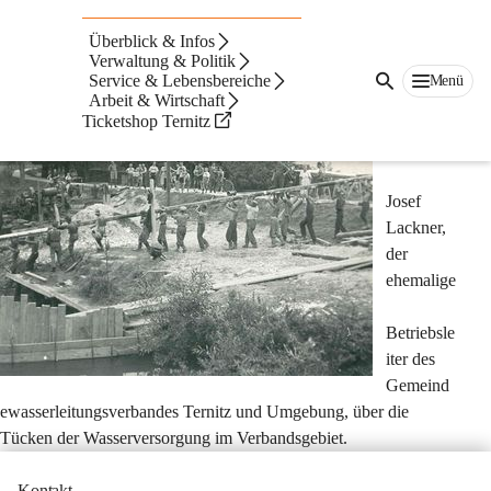
Wasser gibt es nie
Überblick & Infos
genug!
Verwaltung & Politik
Service & Lebensbereiche
Menü
Arbeit & Wirtschaft
Ticketshop Ternitz
Josef 
Lackner, 
der 
ehemalige
Betriebsle
iter des 
Gemeind
ewasserleitungsverbandes Ternitz und Umgebung, über die 
Tücken der Wasserversorgung im Verbandsgebiet.
Kontakt