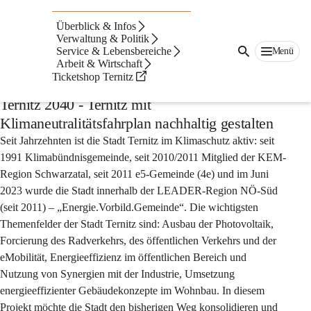
Auf dieser Seite
Überblick & Infos
Nachhaltigkeitsprojekt
Verwaltung & Politik
Service & Lebensbereiche
Menü
Arbeit & Wirtschaft
Ternitz 2040
Ticketshop Ternitz
Ternitz 2040 - Ternitz mit
Klimaneutralitätsfahrplan nachhaltig gestalten
Seit Jahrzehnten ist die Stadt Ternitz im Klimaschutz aktiv: seit 
1991 Klimabündnisgemeinde, seit 2010/2011 Mitglied der KEM-
Region Schwarzatal, seit 2011 e5-Gemeinde (4e) und im Juni 
2023 wurde die Stadt innerhalb der LEADER-Region NÖ-Süd 
(seit 2011) – „Energie.Vorbild.Gemeinde“. Die wichtigsten 
Themenfelder der Stadt Ternitz sind: Ausbau der Photovoltaik, 
Forcierung des Radverkehrs, des öffentlichen Verkehrs und der 
eMobilität, Energieeffizienz im öffentlichen Bereich und 
Nutzung von Synergien mit der Industrie, Umsetzung 
energieeffizienter Gebäudekonzepte im Wohnbau. In diesem 
Projekt möchte die Stadt den bisherigen Weg konsolidieren und 