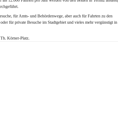
r als 12.000 Fahrten pro Jahr werden von den beiden in Ternitz ansässi
urchgeführt.
besuche, für Amts- und Behördenwege, aber auch für Fahrten zu den 
der für private Besuche im Stadtgebiet und vieles mehr vergünstigt in
 Th. Körner-Platz.