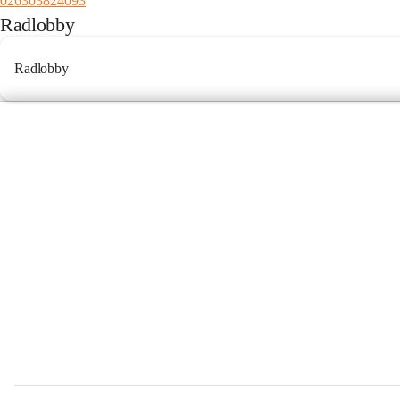
026303824093
Radlobby
Radlobby