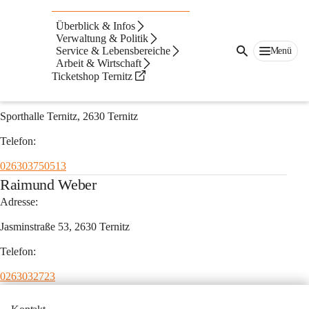
Auf dieser Seite
Überblick & Infos
Massage
Verwaltung & Politik
Service & Lebensbereiche
Menü
Arbeit & Wirtschaft
KEG Christian Völkerer
Ticketshop Ternitz
Adresse:
Sporthalle Ternitz, 2630 Ternitz
Telefon:
026303750513
Raimund Weber
Adresse:
Jasminstraße 53, 2630 Ternitz
Telefon:
0263032723