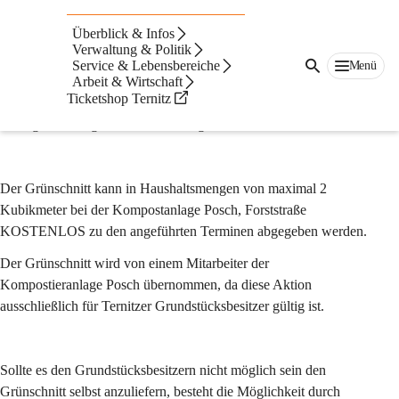
Grünschnittentsorgung
Überblick & Infos
Die Stadtgemeinde Ternitz hat auch heuer wieder eine 
Verwaltung & Politik
Service & Lebensbereiche
Menü
Grünschnittentsorgungs-Aktion organisiert.
Arbeit & Wirtschaft
Ticketshop Ternitz
Privathaushalte haben dabei die Möglichkeit, ihren Grünschnitt 
an folgenden Tagen kostenlos abzugeben:
Der Grünschnitt kann in Haushaltsmengen von maximal 2 
Kubikmeter bei der Kompostanlage Posch, Forststraße 
KOSTENLOS zu den angeführten Terminen abgegeben werden.
Der Grünschnitt wird von einem Mitarbeiter der 
Kompostieranlage Posch übernommen, da diese Aktion 
ausschließlich für Ternitzer Grundstücksbesitzer gültig ist.
Sollte es den Grundstücksbesitzern nicht möglich sein den 
Grünschnitt selbst anzuliefern, besteht die Möglichkeit durch 