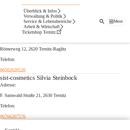
Auf dieser Seite
Überblick & Infos
Fußpflege
Verwaltung & Politik
Service & Lebensbereiche
Menü
Arbeit & Wirtschaft
Claudia Reiterer
Ticketshop Ternitz
Adresse:
Römerweg 12, 2620 Ternitz-Raglitz
Telefon:
06502620120
sist-cosmetics Silvia Steinbock
Adresse:
F. Samwald-Straße 21, 2630 Ternitz
Telefon:
06766207576