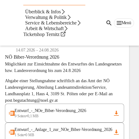
Digitale Amtstafel
Überblick & Infos
Verwaltung & Politik
Service & Lebensbereiche
Menü
Anzeigeart
Arbeit & Wirtschaft
Neueste zuerst
Ticketshop Ternitz
Aushang des Landes Niederösterreich
14.07.2026
-
24.08.2026
NÖ Biber-Verordnung 2026
Möglichkeit zur Einsichtnahme des Entwurftes des Landesgesetzes 
bzw. Landesverordnung bis zum 24.8.2026
Abgabe einer Stellungnahme schriftlich an das Amt der NÖ 
Landesregierung, Abteilung Landesamtsdirektion/Service, 
Landhausplatz 1, Haus 4, 3109 St. Pölten oder per E-Mail an 
post.begutachtung@noel.gv.at
Entwurf_-_NOe_Biber-Verordnung_2026
9 Seiten
•
0,1 MB
Entwurf_-_Anlage_1_zur_NOe_Biber-Verordnung_2026
1 Seite
•
0 MB