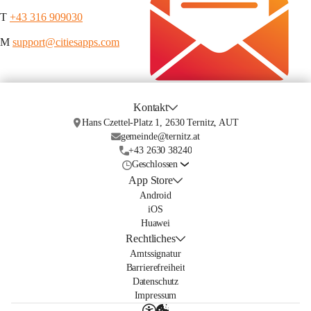
T 
+43 316 909030
M 
support@citiesapps.com
Kontakt
Hans Czettel-Platz 1, 2630 Ternitz, AUT
gemeinde@ternitz.at
+43 2630 38240
Geschlossen
App Store
Android
iOS
Huawei
Rechtliches
Amtssignatur
Barrierefreiheit
Datenschutz
Impressum